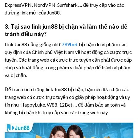
ExpressVPN, NordVPN, Surfshark,… để truy cập vào các
đường link mới của Jun88.
3. Tại sao link jun88 bị chặn và làm thế nào để
tránh điều này?
Link Jun88 cũng giống như
789bet
bị chặn do vi phạm các
quy định của Chính phủ Việt Nam về hoạt động cá cược trực
tuyến. Các trang web cá cược trực tuyến cần phải được cấp
phép và hoạt động trong phạm vi luật pháp để tránh vi phạm
và bị chặn.
Để tránh tình trạng link Jun88 bị chặn, bạn nên lựa chọn các
trang web cá cược trực tuyến có giấy phép hoạt động và uy
tín như HappyLuke, W88, 12Bet,… để đảm bảo an toàn và
không bị chặn khi truy cập vào các trang web này.