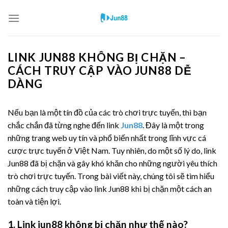
Skip
to
content
LINK JUN88 KHÔNG BỊ CHẶN –
CÁCH TRUY CẬP VÀO JUN88 DỄ
DÀNG
Nếu bạn là một tín đồ của các trò chơi trực tuyến, thì bạn
chắc chắn đã từng nghe đến link
Jun88
. Đây là một trong
những trang web uy tín và phổ biến nhất trong lĩnh vực cá
cược trực tuyến ở Việt Nam. Tuy nhiên, do một số lý do, link
Jun88 đã bị chặn và gây khó khăn cho những người yêu thích
trò chơi trực tuyến. Trong bài viết này, chúng tôi sẽ tìm hiểu
những cách truy cập vào link Jun88 khi bị chặn một cách an
toàn và tiện lợi.
1. Link jun88 không bị chặn như thế nào?