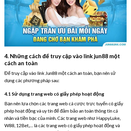
4. Những cách để truy cập vào link jun88 một
cách an toàn
Để truy cập vào link Jun88 một cách an toàn, bạn nên sử
dụng các phương pháp sau:
4.1 Sử dụng trang web có giấy phép hoạt động
Bạn nên lựa chọn các trang web cá cược trực tuyến có giấy
phép hoạt động và uy tín để đảm bảo an toàn thông tin cá
nhân và tiền bạc của mình. Các trang web như HappyLuke,
W88, 12Bet,… là các trang web có giấy phép hoạt động và