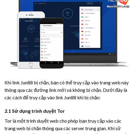
Khi link Jun88 bị chặn, bạn có thể truy cập vào trang web này
thông qua các đường link mới và không bị chặn. Dưới đây là
các cách để truy cập vào link Jun88 khi bị chặn:
2.1 Sử dụng trình duyệt Tor
Tor là một trình duyệt web cho phép bạn truy cập vào các
trang web bị chặn thông qua các server trung gian. Khi sử