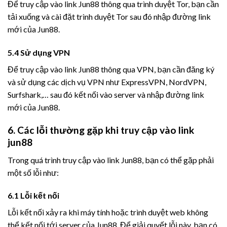
Để truy cập vào link Jun88 thông qua trình duyệt Tor, bạn cần
tải xuống và cài đặt trình duyệt Tor sau đó nhập đường link
mới của Jun88.
5.4 Sử dụng VPN
Để truy cập vào link Jun88 thông qua VPN, bạn cần đăng ký
và sử dụng các dịch vụ VPN như ExpressVPN, NordVPN,
Surfshark,… sau đó kết nối vào server và nhập đường link
mới của Jun88.
6. Các lỗi thường gặp khi truy cập vào link
jun88
Trong quá trình truy cập vào link Jun88, bạn có thể gặp phải
một số lỗi như:
6.1 Lỗi kết nối
Lỗi kết nối xảy ra khi máy tính hoặc trình duyệt web không
thể kết nối tới server của Jun88. Để giải quyết lỗi này, bạn có