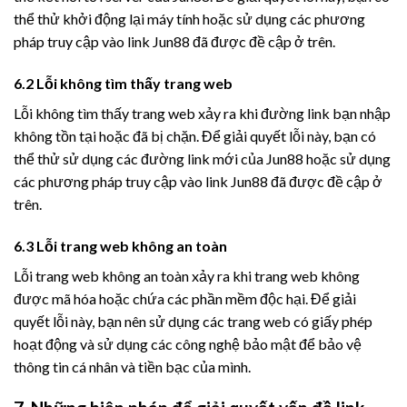
thể thử khởi động lại máy tính hoặc sử dụng các phương
pháp truy cập vào link Jun88 đã được đề cập ở trên.
6.2 Lỗi không tìm thấy trang web
Lỗi không tìm thấy trang web xảy ra khi đường link bạn nhập
không tồn tại hoặc đã bị chặn. Để giải quyết lỗi này, bạn có
thể thử sử dụng các đường link mới của Jun88 hoặc sử dụng
các phương pháp truy cập vào link Jun88 đã được đề cập ở
trên.
6.3 Lỗi trang web không an toàn
Lỗi trang web không an toàn xảy ra khi trang web không
được mã hóa hoặc chứa các phần mềm độc hại. Để giải
quyết lỗi này, bạn nên sử dụng các trang web có giấy phép
hoạt động và sử dụng các công nghệ bảo mật để bảo vệ
thông tin cá nhân và tiền bạc của mình.