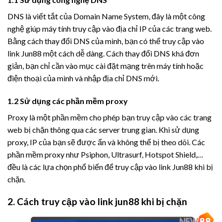
DNS là viết tắt của Domain Name System, đây là một công
nghệ giúp máy tính truy cập vào địa chỉ IP của các trang web.
Bằng cách thay đổi DNS của mình, bạn có thể truy cập vào
link Jun88 một cách dễ dàng. Cách thay đổi DNS khá đơn
giản, bạn chỉ cần vào mục cài đặt mạng trên máy tính hoặc
điện thoại của mình và nhập địa chỉ DNS mới.
1.2 Sử dụng các phần mềm proxy
Proxy là một phần mềm cho phép bạn truy cập vào các trang
web bị chặn thông qua các server trung gian. Khi sử dụng
proxy, IP của bạn sẽ được ẩn và không thể bị theo dõi. Các
phần mềm proxy như Psiphon, Ultrasurf, Hotspot Shield,…
đều là các lựa chọn phổ biến để truy cập vào link Jun88 khi bị
chặn.
2. Cách truy cập vào link jun88 khi bị chặn