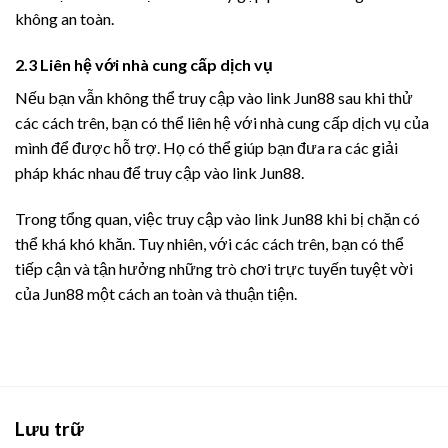
không an toàn.
2.3 Liên hệ với nhà cung cấp dịch vụ
Nếu bạn vẫn không thể truy cập vào link Jun88 sau khi thử
các cách trên, bạn có thể liên hệ với nhà cung cấp dịch vụ của
mình để được hỗ trợ. Họ có thể giúp bạn đưa ra các giải
pháp khác nhau để truy cập vào link Jun88.
Trong tổng quan, việc truy cập vào link Jun88 khi bị chặn có
thể khá khó khăn. Tuy nhiên, với các cách trên, bạn có thể
tiếp cận và tận hưởng những trò chơi trực tuyến tuyệt vời
của Jun88 một cách an toàn và thuận tiện.
Lưu trữ