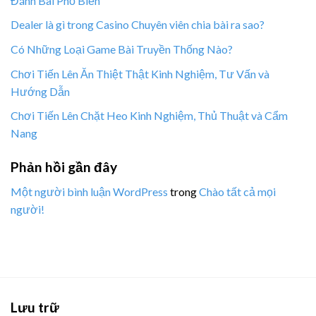
Đánh Bài Phổ Biến
Dealer là gì trong Casino Chuyên viên chia bài ra sao?
Có Những Loại Game Bài Truyền Thống Nào?
Chơi Tiến Lên Ăn Thiệt Thật Kinh Nghiệm, Tư Vấn và
Hướng Dẫn
Chơi Tiến Lên Chặt Heo Kinh Nghiệm, Thủ Thuật và Cẩm
Nang
Phản hồi gần đây
Một người bình luận WordPress
trong
Chào tất cả mọi
người!
Lưu trữ