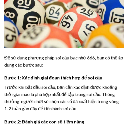
Để sử dụng phương pháp soi cầu bạc nhớ 666, bạn có thể áp
dụng các bước sau:
Bước 1: Xác định giai đoạn thích hợp để soi cầu
Trước khi bắt đầu soi cầu, bạn cần xác định được khoảng
thời gian nào là phù hợp nhất để tập trung soi cầu. Thông
thường, người chơi sẽ chọn các số đã xuất hiện trong vòng
1-2 tuần gần đây để tiến hành soi cầu.
Bước 2: Đánh giá các con số tiềm năng