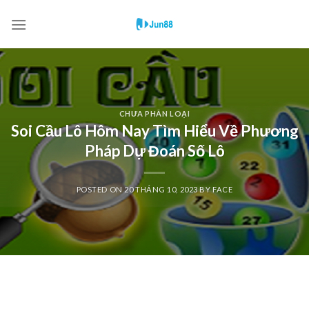
Skip
to
content
CHƯA PHÂN LOẠI
Soi Cầu Lô Hôm Nay Tìm Hiểu Về Phương
Pháp Dự Đoán Số Lô
POSTED ON
20 THÁNG 10, 2023
BY
FACE