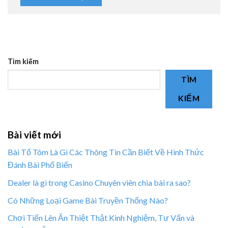
Tìm kiếm
TÌM
KIẾM
Bài viết mới
Bài Tổ Tôm Là Gì Các Thông Tin Cần Biết Về Hình Thức
Đánh Bài Phổ Biến
Dealer là gì trong Casino Chuyên viên chia bài ra sao?
Có Những Loại Game Bài Truyền Thống Nào?
Chơi Tiến Lên Ăn Thiệt Thật Kinh Nghiệm, Tư Vấn và