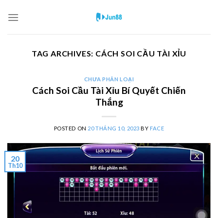
Skip
to
content
TAG ARCHIVES:
CÁCH SOI CẦU TÀI XỈU
CHƯA PHÂN LOẠI
Cách Soi Cầu Tài Xỉu Bí Quyết Chiến
Thắng
POSTED ON
20 THÁNG 10, 2023
BY
FACE
20
Th10