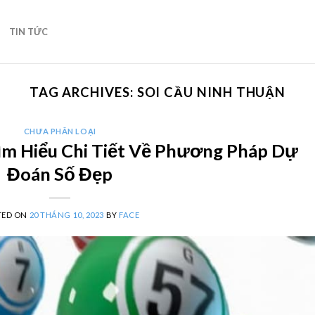
TIN TỨC
TAG ARCHIVES:
SOI CẦU NINH THUẬN
CHƯA PHÂN LOẠI
ìm Hiểu Chi Tiết Về Phương Pháp Dự
Đoán Số Đẹp
TED ON
20 THÁNG 10, 2023
BY
FACE